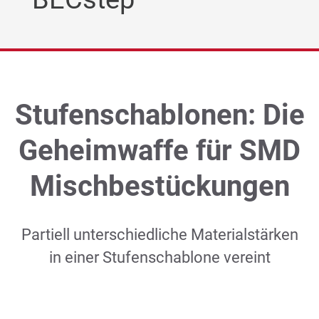
Unternehmen
Presse/News
Stufenschablonen: Die
Technik Blog
Geheimwaffe für SMD
DE
|
EN
|
FR
Mischbestückungen
Partiell unterschiedliche Materialstärken
in einer Stufenschablone vereint