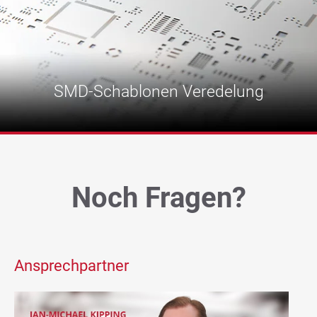
SMD-Schablonen Veredelung
Noch Fragen?
SMD-Schablonen Veredelung
Verlängerung der Schablonen-Lebensdauer und
Verbesserung der Druckergebnisse.
Ansprechpartner
mehr erfahren