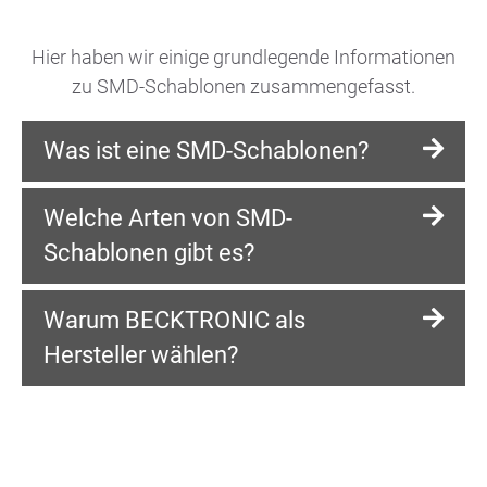
Hier haben wir einige grundlegende Informationen
zu SMD-Schablonen zusammengefasst.
Was ist eine SMD-Schablonen?
Welche Arten von SMD-
Eine SMD-Schablone dient zur präzisen
Applikation von Lotpaste beim SMT-
Schablonen gibt es?
Prozess. Sie werden auch
Pastenschablone
oder
Lotpastendruck-
Warum BECKTRONIC als
Neben Standardschablonen gibt es
Schablone
genannt.
Stufenschablonen
,
Laserschablonen
Hersteller wählen?
oder auch
Wafer-Schablonen
– je nach
Anwendung und Fertigungstiefe.
Wir liefern Ihre
lasergeschnittene SMD-
Schablone
innerhalb von 24 Stunden –
mit individueller Datenoptimierung und