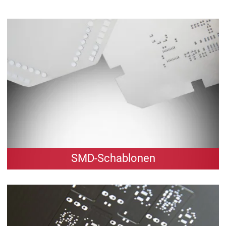
SMD-Schablonen
Lasergeschnittene SMD Schablonen aus
Edelstahl für alle gängigen Systeme.