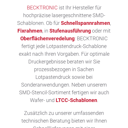
Unternehmen
BECKTRONIC
ist Ihr Hersteller für
hochpräzise lasergeschnittene SMD-
Schablonen. Ob für
Schnellspannrahmen
,
Presse/News
Fixrahmen
, in
Stufenausführung
oder mit
Oberflächenveredelung
: BECKTRONIC
Technik Blog
fertigt jede Lotpastendruck-Schablone
exakt nach Ihren Vorgaben. Für optimale
Druckergebnisse beraten wir Sie
DE
|
EN
|
FR
prozessbezogen in Sachen
Lotpastendruck sowie bei
Sonderanwendungen. Neben unserem
SMD-Stencil-Sortiment fertigen wir auch
Wafer- und
LTCC-Schablonen
.
Zusätzlich zu unserer umfassenden
technischen Beratung bieten wir Ihnen