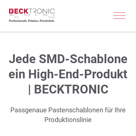
+49 2743 92040
Suche
Kontakt
Jede SMD-Schablone
SMD-Schablonen
Zubehör
Service
Unternehmen
SMD-Schablonen
ein High-End-Produkt
Laserfeinschneidteile
| BECKTRONIC
Zubehör
Passgenaue Pastenschablonen für Ihre
Produktionslinie
Service