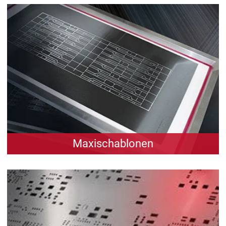
Präzise und qualitative Höchstleistung – Ob
Edelstahl oder Nickel: BECmicro setzt gezielt
"Nadelstiche".
zum Produkt
Maxischablonen
Zum Bepasten großer Platinen in einem Schritt
– Schluss mit segmentierten Druckvorgängen.
zum Produkt