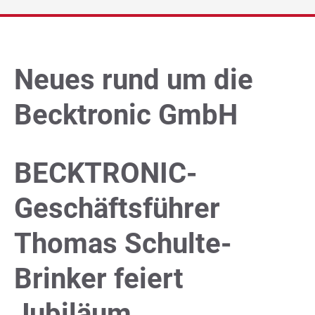
Unternehmen
Presse/News
Neues rund um die
Becktronic GmbH
Technik Blog
DE
|
EN
|
FR
BECKTRONIC-
Geschäftsführer
Thomas Schulte-
Brinker feiert
Jubiläum