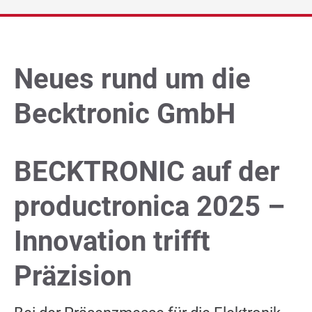
Unternehmen
Presse/News
Neues rund um die
Becktronic GmbH
Technik Blog
DE
|
EN
|
FR
BECKTRONIC auf der
productronica 2025 –
Innovation trifft
Präzision