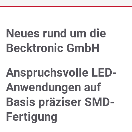
Unternehmen
Presse/News
Neues rund um die
Becktronic GmbH
Technik Blog
DE
|
EN
|
FR
Anspruchsvolle LED-
Anwendungen auf
Basis präziser SMD-
Fertigung